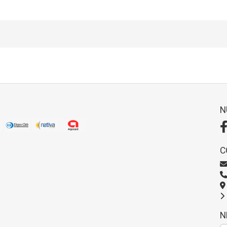
N
C
N